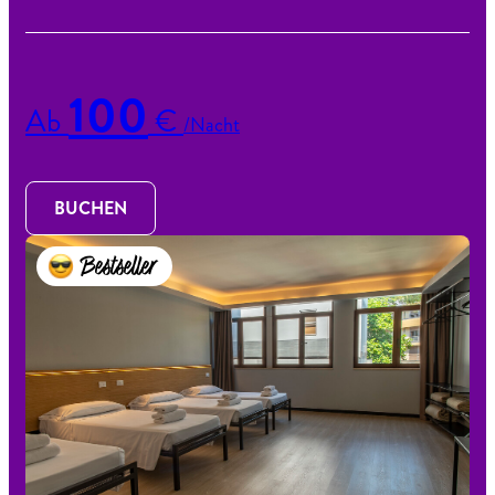
100
Ab
€
/Nacht
BUCHEN
Bestseller