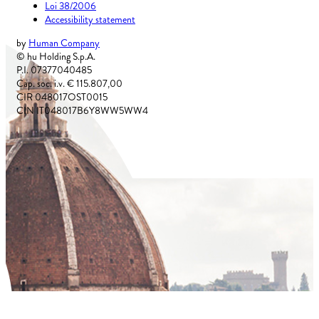
Loi 38/2006
Accessibility statement
by
Human Company
© hu Holding S.p.A.
P.I. 07377040485
Cap. soc. i.v. € 115.807,00
CIR 048017OST0015
CIN IT048017B6Y8WW5WW4