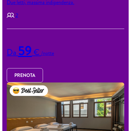
Due letti, massima indipendenza.
2
59
Da
€
/notte
PRENOTA
Best Seller