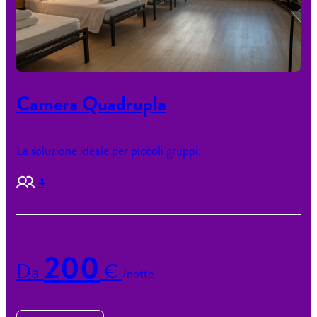
Camera Quadrupla
La soluzione ideale per piccoli gruppi.
4
200
Da
€
/notte