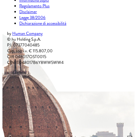
Informativa ospiti
Regolamento Plus
Disclaimer
Legge 38/2006
Dichiarazione di accessibilità
by
Human Company
© hu Holding S.p.A.
P.I. 07377040485
Cap. soc. i.v. € 115.807,00
CIR 048017OST0015
CIN IT048017B6Y8WW5WW4