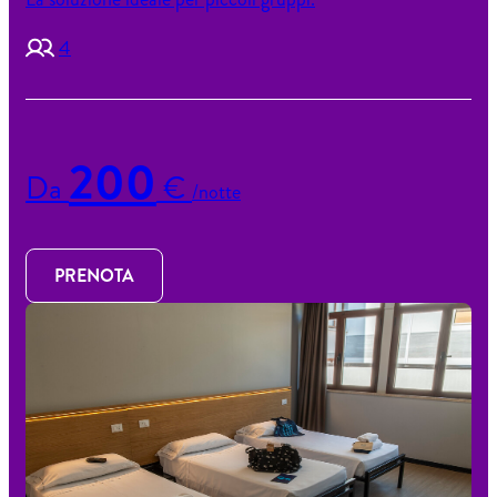
4
200
Da
€
/notte
PRENOTA