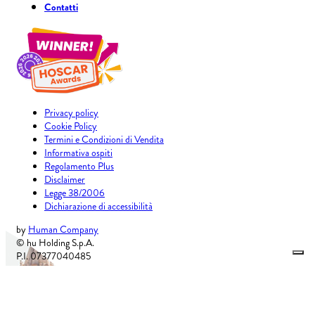
Contatti
Privacy policy
Cookie Policy
Termini e Condizioni di Vendita
Informativa ospiti
Regolamento Plus
Disclaimer
Legge 38/2006
Dichiarazione di accessibilità
by
Human Company
© hu Holding S.p.A.
P.I. 07377040485
Cap. soc. i.v. € 115.807,00
CIR 048017OST0015
CIN IT048017B6Y8WW5WW4