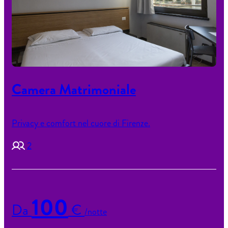
Camera Matrimoniale
Privacy e comfort nel cuore di Firenze.
2
100
Da
€
/notte