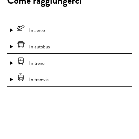
Come raggiungerci
In aereo
In autobus
In treno
In tramvia