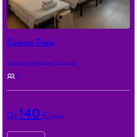
Camera Tripla
Lo spazio perfetto per il tuo trio.
3
140
Da
€
/notte