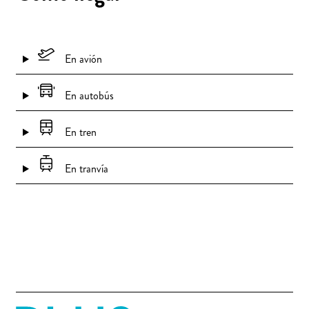
En avión
En autobús
En tren
En tranvía