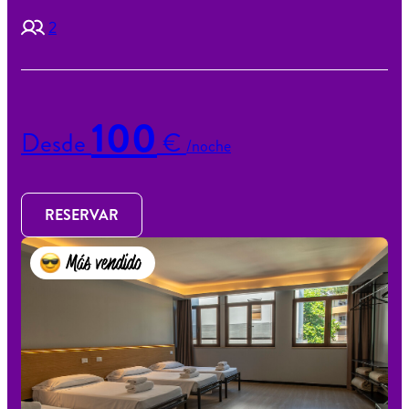
2
100
Desde
€
/noche
RESERVAR
Más vendido