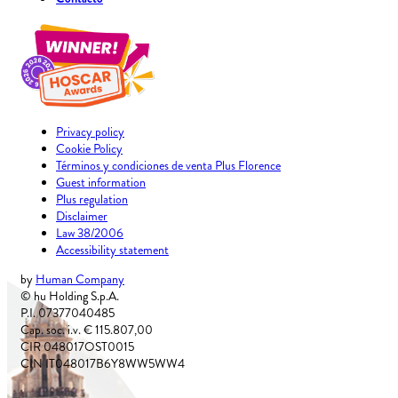
Privacy policy
Cookie Policy
Términos y condiciones de venta Plus Florence
Guest information
Plus regulation
Disclaimer
Law 38/2006
Accessibility statement
by
Human Company
© hu Holding S.p.A.
P.I. 07377040485
Cap. soc. i.v. € 115.807,00
CIR 048017OST0015
CIN IT048017B6Y8WW5WW4