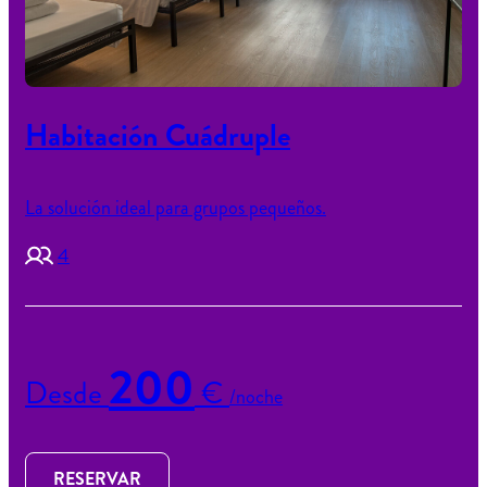
Habitación Cuádruple
La solución ideal para grupos pequeños.
4
200
Desde
€
/noche
RESERVAR