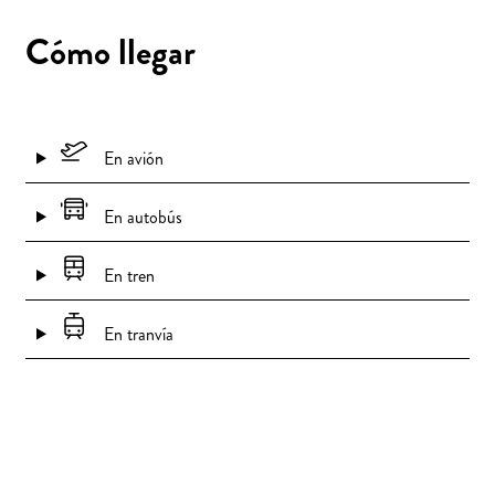
Cómo llegar
En avión
En autobús
En tren
En tranvía