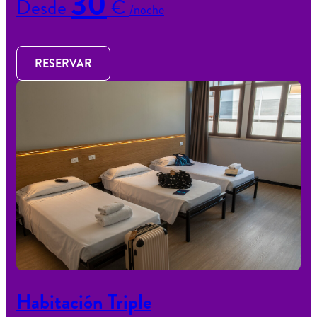
30
Desde
€
/noche
RESERVAR
Habitación Triple