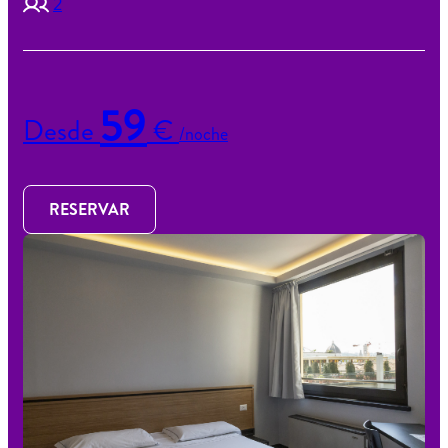
2
59
Desde
€
/noche
RESERVAR