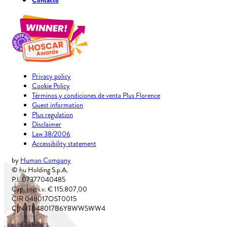
Contacto
Privacy policy
Cookie Policy
Términos y condiciones de venta Plus Florence
Guest information
Plus regulation
Disclaimer
Law 38/2006
Accessibility statement
by
Human Company
© hu Holding S.p.A.
P.I. 07377040485
Cap. soc. i.v. € 115.807,00
CIR 048017OST0015
CIN IT048017B6Y8WW5WW4