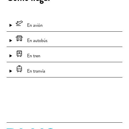
En avión
En autobús
En tren
En tranvía