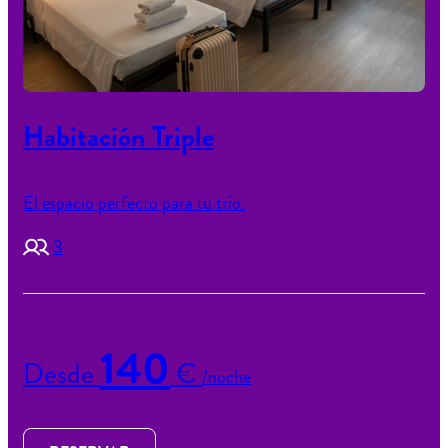
Habitación Triple
El espacio perfecto para tu trío.
3
140
Desde
€
/noche