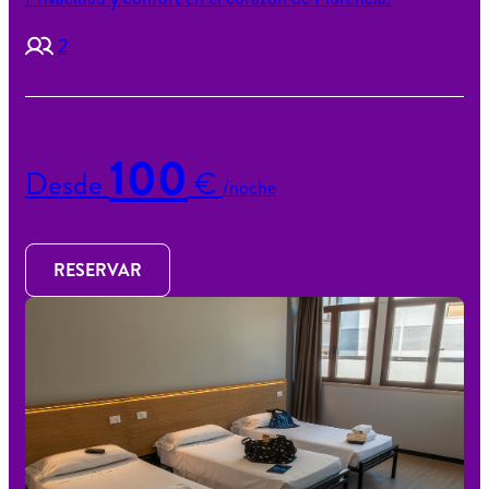
2
100
Desde
€
/noche
RESERVAR