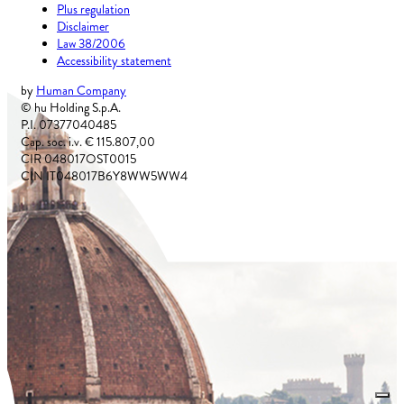
Plus regulation
Disclaimer
Law 38/2006
Accessibility statement
by
Human Company
© hu Holding S.p.A.
P.I. 07377040485
Cap. soc. i.v. € 115.807,00
CIR 048017OST0015
CIN IT048017B6Y8WW5WW4