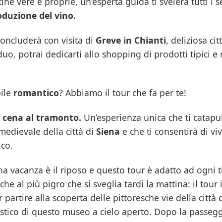
tine vere e proprie, un’esperta guida ti svelerà tutti i s
oduzione del vino.
concluderà con visita di
Greve in Chianti
, deliziosa ci
uo, potrai dedicarti allo shopping di prodotti tipici e
bile
romantico
? Abbiamo il tour che fa per te!
e cena al tramonto.
Un’esperienza unica che ti catapu
medievale della città di
Siena
e che ti consentirà di vi
co.
una vacanza è il riposo e questo tour è adatto ad ogni t
he al più pigro che si sveglia tardi la mattina: il tour 
partire alla scoperta delle pittoresche vie della città 
stico di questo museo a cielo aperto. Dopo la passegg