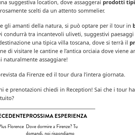
 una suggestiva location, dove assaggerai
prodotti tipi
orosamente scelti da un attento sommelier.
 e gli amanti della natura, si può optare per il tour in
i condurrà tra incantevoli uliveti, suggestivi paesaggi 
estinazione una tipica villa toscana, dove si terrà il
p
one di visitare le cantine e l’antica orciaia dove viene
rai naturalmente assaggiare!
revista da Firenze ed il tour dura l’intera giornata.
i e prenotazioni chiedi in Reception! Sai che i tour ha
atuito?
ECEDENTE
PROSSIMA ESPERIENZA
Plus Florence
Dove dormire a Firenze? Tu
domandi, noi rispondiamo