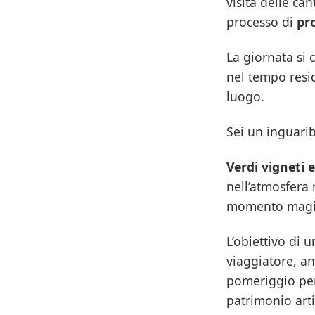
visita delle can
processo di
pr
La giornata si 
nel tempo resid
luogo.
Sei un inguari
Verdi vigneti 
nell’atmosfera 
momento magi
L’obiettivo di 
viaggiatore, anc
pomeriggio per 
patrimonio arti