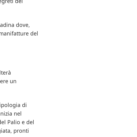
egreti del
ttadina dove,
 manifatture del
lterà
vere un
ipologia di
inizia nel
del Palio e del
iata, pronti