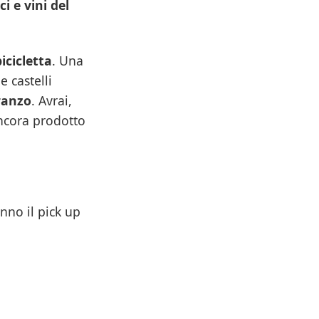
ci e vini del
bicicletta
. Una
e castelli
ranzo
. Avrai,
 ancora prodotto
nno il pick up