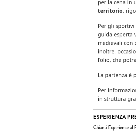
per la cena in
territorio
, rig
Per gli sportivi
guida esperta v
medievali con d
inoltre, occasi
l’olio, che pot
La partenza è p
Per informazion
in struttura gr
ESPERIENZA PR
Chianti Experience al 