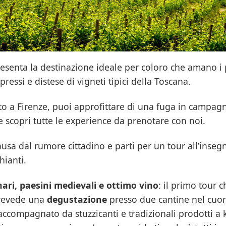
presenta la destinazione ideale per coloro che amano i
pressi e distese di vigneti tipici della Toscana.
to a Firenze, puoi approfittare di una fuga in campagn
 e scopri tutte le experience da prenotare con noi.
usa dal rumore cittadino e parti per un tour all’inseg
Chianti.
nari, paesini medievali e ottimo vino
: il primo tour c
revede una
degustazione
presso due cantine nel cuor
 accompagnato da stuzzicanti e tradizionali prodotti a k